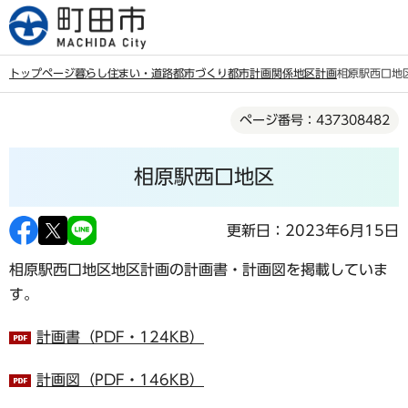
こ
の
ペ
トップページ
暮らし
住まい・道路
都市づくり
都市計画関係
地区計画
相原駅西口地
ー
本
ジ
ページ番号：437308482
文
の
こ
先
相原駅西口地区
こ
頭
か
で
ら
更新日：2023年6月15日
す
相原駅西口地区地区計画の計画書・計画図を掲載していま
す。
計画書（PDF・124KB）
計画図（PDF・146KB）