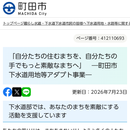
こ
の
ペ
トップページ
暮らし
水道・下水道
下水道
市民の皆様へ
下水道用地・水路等に関す
ー
本
ジ
ページ番号：412110693
文
の
こ
先
「自分たちの住むまちを、自分たちの
こ
頭
か
手でもっと素敵なまちへ」 ―町田市
で
ら
下水道用地等アダプト事業―
す
更新日：2026年7月23日
下水道部では、あなたのまちを素敵にする
活動を支援しています