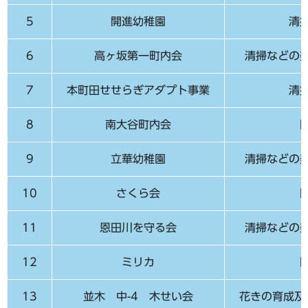
5
開進幼稚園
清
6
高ヶ坂第一町内会
清掃などの
7
本町田せせらぎアダプト事業
清
8
南大谷町内会
9
立華幼稚園
清掃などの
10
さくら会
11
恩田川を守る会
清掃などの
12
ミリカ
13
並木 中-4 木せい会
花きの育成及