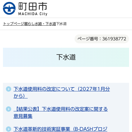
こ
の
ペ
トップページ
暮らし
水道・下水道
下水道
ー
本
ジ
ページ番号：361938772
文
の
こ
先
下水道
こ
頭
か
で
ら
す
下水道使用料の改定について（2027年1月分
から）
【結果公表】下水道使用料の改定案に関する
意見募集
下水道革新的技術実証事業（B-DASHプロジ