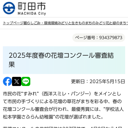
こ
の
ペ
トップページ
暮らし
ごみ・環境
環境
みどりと生きもの
まちのみどり
花と緑のまち
ー
本
ジ
ページ番号：934379873
文
の
こ
先
2025年度春の花壇コンクール審査結
こ
頭
か
果
で
ら
す
更新日：2025年5月15日
市民の花“すみれ”（西洋スミレ・パンジー）をメインとし
て市民の手づくりによる花壇の草花がまちを彩る中、春の
花壇コンクール審査会が行われ、最優秀賞には、“学校法人
松本学園さふらん幼稚園”の花壇が選ばれました。