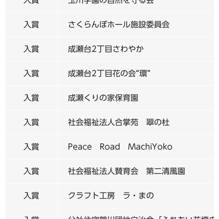
入賞
さくらんぼホール施設委員会
入賞
成瀬台2丁目さわやか
入賞
成瀬台2丁目花の会“環”
入賞
成瀬くりの家保育園
入賞
社会福祉法人合掌苑 翠の杜
入賞
Peace Road MachiYoko
入賞
社会福祉法人賛育会 第二清風園
入賞
クラフト工房 ラ・まの