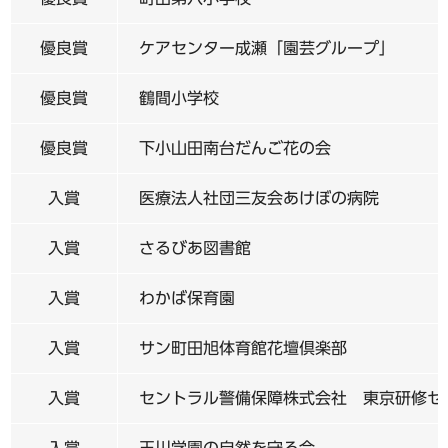
優良賞
ケアセンター成瀬「園芸グループ」
優良賞
鶴間小学校
優良賞
下小山田南台だんご花の会
入賞
医療法人社団三友会あけぼの病院
入賞
さるびあ図書館
入賞
わかば保育園
入賞
サン町田旭体育館花壇倶楽部
入賞
セントラル警備保障株式会社 東京研修セ
入賞
玉川学園の自然を守る会