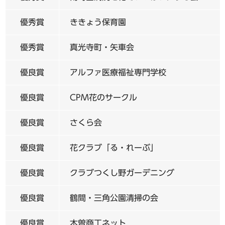
優秀賞
ききょう保育園
優秀賞
真光寺町・矢車会
優良賞
アルファ医療福祉専門学校
優良賞
CPM花のサークル
優良賞
さくら会
優良賞
花クラブ「る・れーぶ」
優良賞
クラブつくし野ガーデニング
優良賞
鶴間・三角公園清掃の会
優良賞
木曽商工ネット