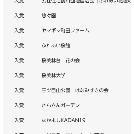
入賞
公社住宅鶴川団地自治会「ふれあい花壇の
入賞
悠々園
入賞
ヤマギシ町田ファーム
入賞
ふれあい桜館
入賞
桜美林台 花の会
入賞
桜美林大学
入賞
三ツ目山公園 はなみずきの会
入賞
さんさんガーデン
入賞
なかよしKADAN19