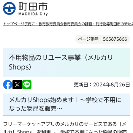
こ
の
ペ
トップページ
子育て・教育
教育委員会
教育委員会の計画・刊行物等
町田市の新た
ー
本
ジ
ページ番号：565875866
文
の
こ
先
不用物品のリユース事業（メルカリ
こ
頭
か
Shops）
で
ら
す
更新日：2024年8月26日
メルカリShops始めます！～学校で不用に
なった物品を販売～
フリーマーケットアプリのメルカリのサービスである「メ
ルカリShops」を利用し、学校で不用になった物品の販売