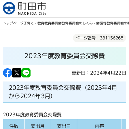
こ
の
ペ
トップページ
子育て・教育
教育委員会
教育委員会のしくみ・会議等
教育委員会の
ー
本
ジ
ページ番号：331156268
文
の
こ
先
2023年度教育委員会交際費
こ
頭
か
で
ら
更新日：2024年4月22日
す
2023年度教育委員会交際費（2023年4月
から2024年3月）
2023年度教育委員会交際費
件数
支出月
支出日
内容