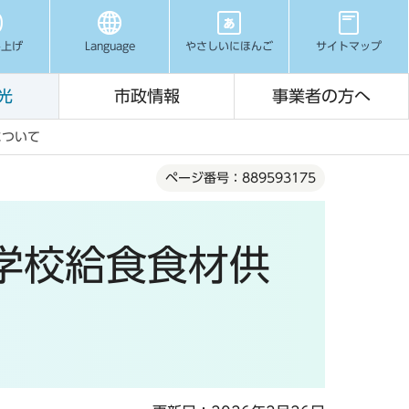
み上げ
Language
やさしいにほんご
サイトマップ
光
市政情報
事業者の方へ
について
ページ番号：889593175
学校給食食材供