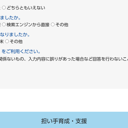
た
どちらともいえない
ましたか。
索
検索エンジンから直接
その他
なりましたか。
末
その他
」をご利用ください。
に関係ないもの、入力内容に誤りがあった場合など回答を行わな
担い手育成・支援