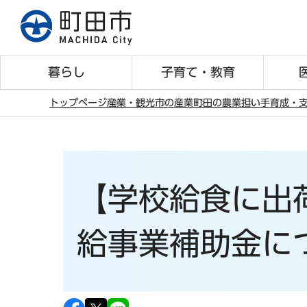
こ
の
ペ
ー
暮らし
子育て・教育
ジ
の
トップページ
産業・観光
市の産業
町田の農業
担い手育成・
先
本
頭
文
で
こ
す
こ
【学校給食に出
か
ら
給事業補助金に