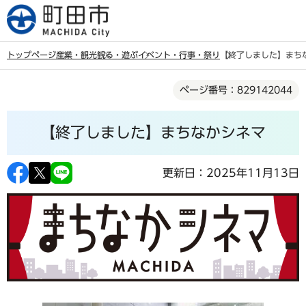
こ
の
ペ
トップページ
産業・観光
観る・遊ぶ
イベント・行事・祭り
【終了しました】まち
ー
本
ジ
ページ番号：829142044
文
の
こ
先
【終了しました】まちなかシネマ
こ
頭
か
で
ら
更新日：2025年11月13日
す