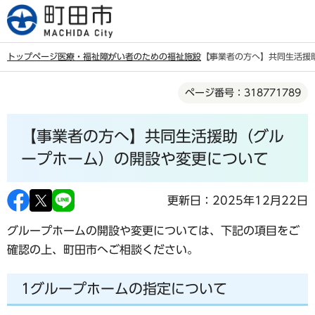
こ
の
ペ
トップページ
医療・福祉
障がい者のための福祉
施設
【事業者の方へ】共同生活援
ー
本
ジ
ページ番号：318771789
文
の
こ
先
【事業者の方へ】共同生活援助（グル
こ
頭
か
ープホーム）の開設や変更について
で
ら
す
更新日：2025年12月22日
グループホームの開設や変更については、下記の項目をご
確認の上、町田市へご相談ください。
1グループホームの指定について