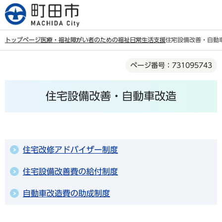
こ
の
ペ
トップページ
医療・福祉
障がい者のための福祉
日常生活支援
住宅設備改善・自動
ー
本
ジ
ページ番号：731095743
文
の
こ
先
住宅設備改善・自動車改造
こ
頭
か
で
ら
す
住宅改修アドバイザー制度
住宅設備改善費の給付制度
自動車改造費の助成制度