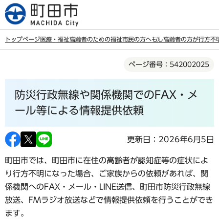
こ
の
ペ
トップページ
医療・福祉
高齢者のための福祉
市民の方へ
もし高齢者の方が行方不
ー
本
ジ
ページ番号：542002025
文
の
こ
先
防災行政無線や関係機関でのFAX・メ
こ
頭
か
ール等による情報提供依頼
で
ら
す
更新日：2026年6月5日
町田市では、町田市に在住の高齢者が認知症等の症状によ
り行方不明になった場合、ご家族からの依頼があれば、関
係機関へのFAX・メール・LINE送信、町田市防災行政無線
放送、FMラジオ放送などで情報提供依頼を行うことができ
ます。