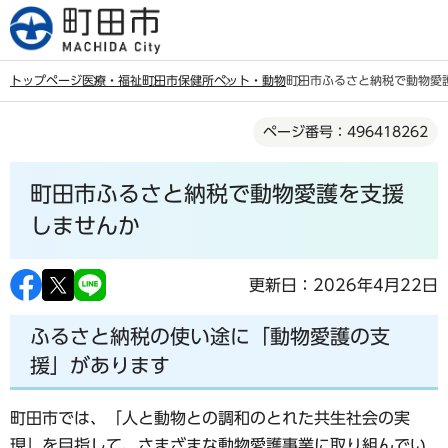
こ
の
ペ
トップページ
医療・福祉
町田市保健所
ペット・動物
町田市ふるさと納税で動物愛
ー
本
ジ
ページ番号：496418262
文
の
こ
先
町田市ふるさと納税で動物愛護を支援
こ
頭
か
しませんか
で
ら
す
更新日：2026年4月22日
ふるさと納税の使い途に「動物愛護の支
援」があります
町田市では、「人と動物との調和のとれた共生社会の実
現」を目指して、さまざまな動物愛護事業に取り組んでい