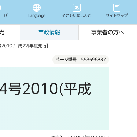
み上げ
Language
やさしいにほんご
サイトマップ
光
市政情報
事業者の方へ
010(平成22)年度発行】
ページ番号：553696887
号2010(平成