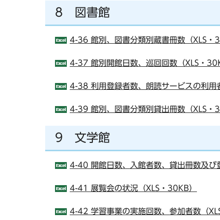
8 図書館
4-36 館別、図書分類別蔵書冊数（XLS・3
4-37 館別開館日数、巡回回数（XLS・30
4-38 利用登録者数、朗読サービスの利用者
4-39 館別、図書分類別貸出冊数（XLS・3
9 文学館
4-40 開館日数、入館者数、貸出冊数及び登
4-41 展覧会の状況（XLS・30KB）
4-42 学習事業の実施回数、参加者数（XL