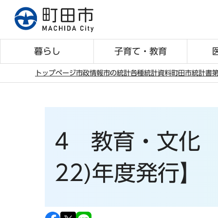
こ
の
ペ
ー
暮らし
子育て・教育
ジ
の
トップページ
市政情報
市の統計
各種統計資料
町田市統計書
第
先
本
頭
文
で
こ
す
こ
4 教育・文化 
か
ら
22)年度発行】