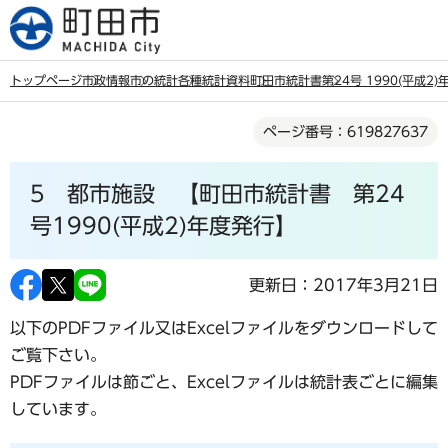
こ
の
ペ
トップページ
市政情報
市の統計
各種統計資料
町田市統計書
第24号 1990(平成2
ー
本
ジ
ページ番号：619827637
文
の
こ
先
5 都市施設 【町田市統計書 第24
こ
頭
か
号1990(平成2)年度発行】
で
ら
す
更新日：2017年3月21日
以下のPDFファイル又はExcelファイルをダウンロードして
ご覧下さい。
PDFファイルは節ごと、Excelファイルは統計表ごとに編集
しています。