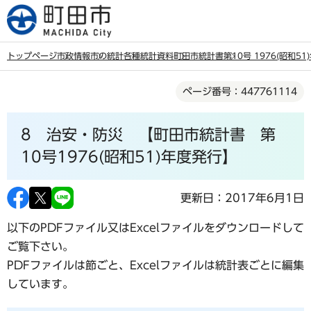
こ
の
ペ
トップページ
市政情報
市の統計
各種統計資料
町田市統計書
第10号 1976(昭和5
ー
本
ジ
ページ番号：447761114
文
の
こ
先
8 治安・防災 【町田市統計書 第
こ
頭
か
10号1976(昭和51)年度発行】
で
ら
す
更新日：2017年6月1日
以下のPDFファイル又はExcelファイルをダウンロードして
ご覧下さい。
PDFファイルは節ごと、Excelファイルは統計表ごとに編集
しています。