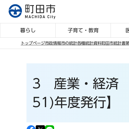
こ
の
ペ
ー
暮らし
子育て・教育
ジ
の
トップページ
市政情報
市の統計
各種統計資料
町田市統計書
第
先
本
頭
文
で
こ
す
こ
3 産業・経済 
か
ら
51)年度発行】