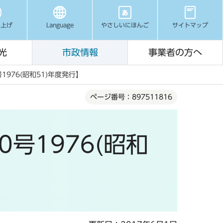
み上げ
Language
やさしいにほんご
サイトマップ
光
市政情報
事業者の方へ
976(昭和51)年度発行】
ページ番号：897511816
号1976(昭和