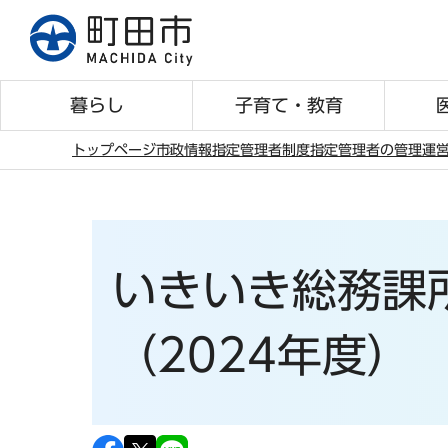
こ
の
ペ
ー
暮らし
子育て・教育
ジ
の
トップページ
市政情報
指定管理者制度
指定管理者の管理運
先
本
頭
文
で
こ
す
こ
いきいき総務課
か
ら
（2024年度）