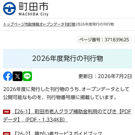
こ
の
ペ
トップページ
市政情報
オープンデータ
刊行物
2026年度発行の刊行物
ー
本
ジ
ページ番号：371839625
文
の
こ
先
2026年度発行の刊行物
こ
頭
か
で
ら
更新日：2026年7月2日
す
2026年度に発行した刊行物のうち､オープンデータとして
公開可能なものを、刊行物番号順に掲載しています。
【26-1】 町田市老人クラブ補助金利用のてびき【PDF
データ】（PDF・1,334KB）
【26-2】 障がい者サービスガイドブック