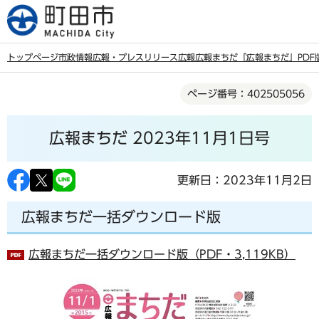
こ
の
ペ
トップページ
市政情報
広報・プレスリリース
広報
広報まちだ
「広報まちだ」PDF
ー
本
ジ
ページ番号：402505056
文
の
こ
先
広報まちだ 2023年11月1日号
こ
頭
か
で
ら
更新日：2023年11月2日
す
広報まちだ一括ダウンロード版
広報まちだ一括ダウンロード版（PDF・3,119KB）