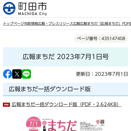
こ
の
ペ
トップページ
市政情報
広報・プレスリリース
広報
広報まちだ
「広報まちだ」PDF
ー
本
ジ
ページ番号：435147408
文
の
こ
先
広報まちだ 2023年7月1日号
こ
頭
か
で
ら
更新日：2023年7月1日
す
広報まちだ一括ダウンロード版
広報まちだ一括ダウンロード版（PDF・2,624KB）