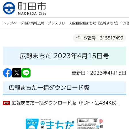
こ
の
ペ
トップページ
市政情報
広報・プレスリリース
広報
広報まちだ
「広報まちだ」PDF
ー
本
ジ
ページ番号：315517499
文
の
こ
先
広報まちだ 2023年4月15日号
こ
頭
か
で
ら
更新日：2023年4月15日
す
広報まちだ一括ダウンロード版
広報まちだ一括ダウンロード版（PDF・2,484KB）