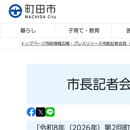
こ
の
ペ
ー
暮らし
子育て・教育
ジ
の
トップページ
市政情報
広報・プレスリリース
市長記者会見（
先
本
頭
文
で
こ
す
こ
市長記者会
か
ら
「令和8年（2026年）第2