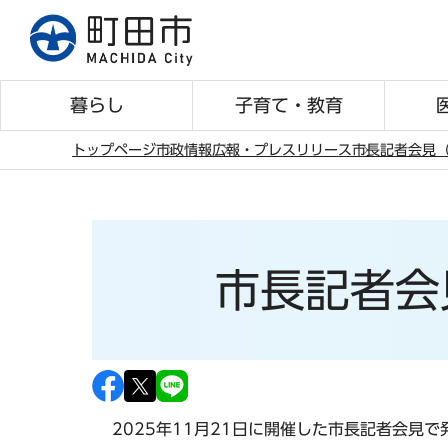
こ
の
ペ
ー
暮らし
子育て・教育
ジ
の
トップページ
市政情報
広報・プレスリリース
市長記者会見（
先
本
頭
文
で
こ
す
こ
市長記者会
か
ら
2025年11月21日に開催した市長記者会見