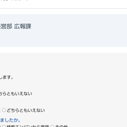
営部 広報課
1
します。
ちらともいえない
た
どちらともいえない
ましたか。