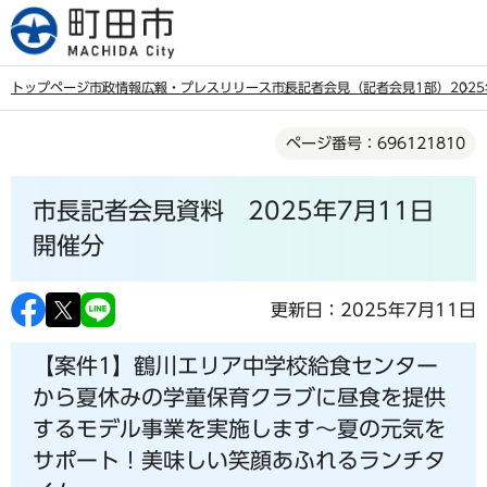
こ
の
ペ
トップページ
市政情報
広報・プレスリリース
市長記者会見（記者会見1部）
202
ー
本
ジ
ページ番号：696121810
文
の
こ
先
市長記者会見資料 2025年7月11日
こ
頭
か
開催分
で
ら
す
更新日：2025年7月11日
【案件1】鶴川エリア中学校給食センター
から夏休みの学童保育クラブに昼食を提供
するモデル事業を実施します～夏の元気を
サポート！美味しい笑顔あふれるランチタ