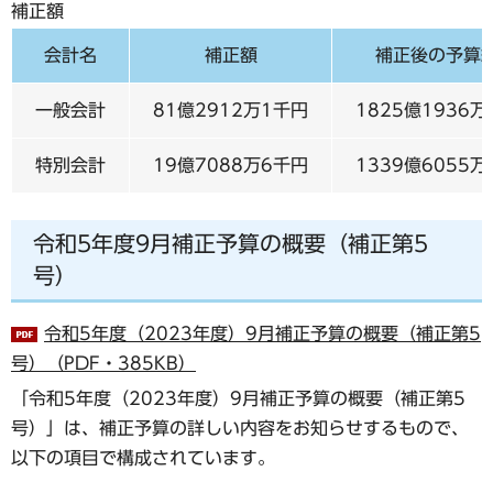
補正額
会計名
補正額
補正後の予算
一般会計
81億2912万1千円
1825億1936
特別会計
19億7088万6千円
1339億6055
令和5年度9月補正予算の概要（補正第5
号）
令和5年度（2023年度）9月補正予算の概要（補正第5
号）（PDF・385KB）
「令和5年度（2023年度）9月補正予算の概要（補正第5
号）」は、補正予算の詳しい内容をお知らせするもので、
以下の項目で構成されています。