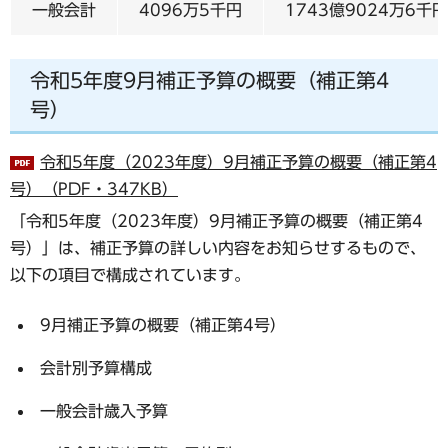
一般会計
4096万5千円
1743億9024万6千円
令和5年度9月補正予算の概要（補正第4
号）
令和5年度（2023年度）9月補正予算の概要（補正第4
号）（PDF・347KB）
「令和5年度（2023年度）9月補正予算の概要（補正第4
号）」は、補正予算の詳しい内容をお知らせするもので、
以下の項目で構成されています。
9月補正予算の概要（補正第4号）
会計別予算構成
一般会計歳入予算