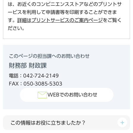
は、お近くのコンビニエンスストアなどのプリントサ
ービスを利用して申請書等を印刷することができま
す。
詳細はプリントサービスのご案内ページ
をご覧く
ださい。
このページの担当課へのお問い合わせ
財務部 財政課
電話：042-724-2149
FAX：050-3085-5303
WEBでのお問い合わせ
この情報はお役に立ちましたか？