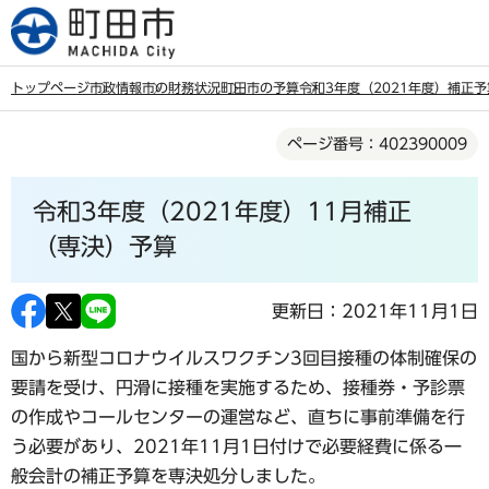
こ
の
ペ
トップページ
市政情報
市の財務状況
町田市の予算
令和3年度（2021年度）補正予
ー
本
ジ
ページ番号：402390009
文
の
こ
先
令和3年度（2021年度）11月補正
こ
頭
か
（専決）予算
で
ら
す
更新日：2021年11月1日
国から新型コロナウイルスワクチン3回目接種の体制確保の
要請を受け、円滑に接種を実施するため、接種券・予診票
の作成やコールセンターの運営など、直ちに事前準備を行
う必要があり、2021年11月1日付けで必要経費に係る一
般会計の補正予算を専決処分しました。