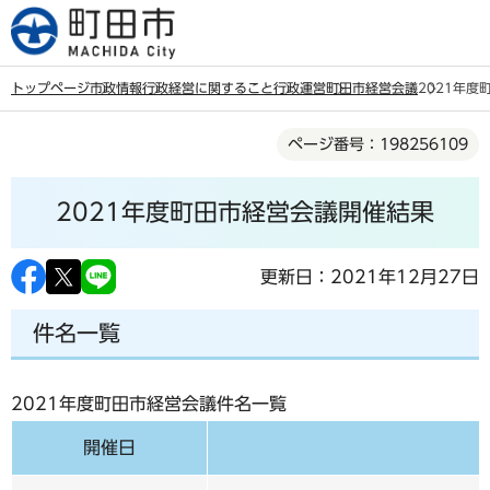
こ
の
ペ
トップページ
市政情報
行政経営に関すること
行政運営
町田市経営会議
2021年
ー
本
ジ
ページ番号：198256109
文
の
こ
先
2021年度町田市経営会議開催結果
こ
頭
か
で
ら
更新日：2021年12月27日
す
件名一覧
2021年度町田市経営会議件名一覧
開催日