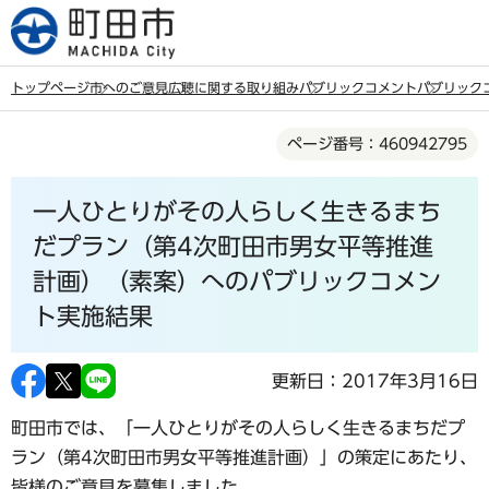
こ
の
ペ
トップページ
市へのご意見
広聴に関する取り組み
パブリックコメント
パブリック
ー
本
ジ
ページ番号：460942795
文
の
こ
先
一人ひとりがその人らしく生きるまち
こ
頭
か
だプラン（第4次町田市男女平等推進
で
ら
計画）（素案）へのパブリックコメン
す
ト実施結果
更新日：2017年3月16日
町田市では、「一人ひとりがその人らしく生きるまちだプ
ラン（第4次町田市男女平等推進計画）」の策定にあたり、
皆様のご意見を募集しました。