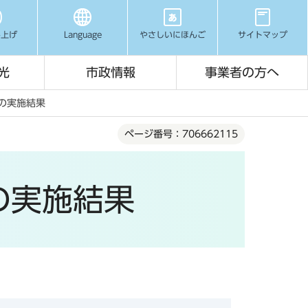
み上げ
Language
やさしいにほんご
サイトマップ
光
市政情報
事業者の方へ
トの実施結果
ページ番号：706662115
の実施結果