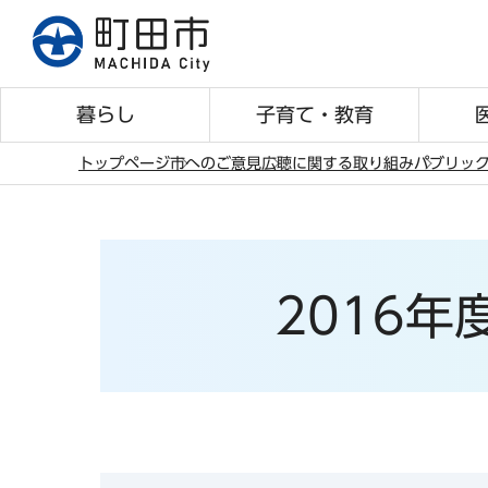
こ
の
ペ
ー
暮らし
子育て・教育
ジ
の
トップページ
市へのご意見
広聴に関する取り組み
パブリッ
先
本
頭
文
で
こ
す
こ
2016
か
ら