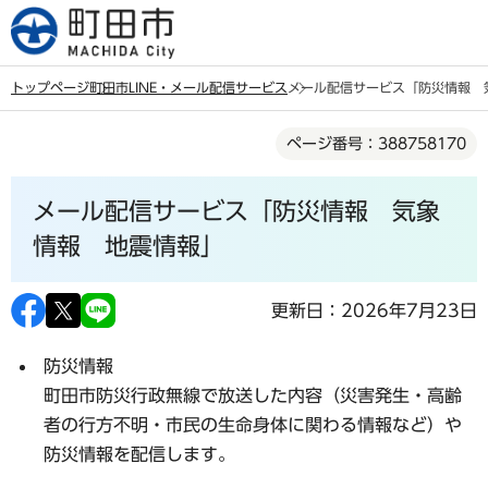
こ
の
ペ
トップページ
町田市LINE・メール配信サービス
メール配信サービス「防災情報 
ー
本
ジ
ページ番号：388758170
文
の
こ
先
メール配信サービス「防災情報 気象
こ
頭
か
情報 地震情報」
で
ら
す
更新日：2026年7月23日
防災情報
町田市防災行政無線で放送した内容（災害発生・高齢
者の行方不明・市民の生命身体に関わる情報など）や
防災情報を配信します。