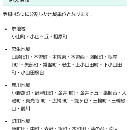
登録は5つに分割した地域単位となります。
堺地域
小山町・小山ヶ丘・相原町
忠生地域
山崎[町]・木曽町・木曽東・木曽西・図師町・根岸
[町]・矢部町・常盤町・忠生・上小山田町・下小山田
町・小山田桜台
鶴川地域
小野路町・野津田町・金井[町]・金井ヶ丘・薬師台・大
蔵町・真光寺[町]・広袴[町]・能ヶ谷・三輪町・三輪緑
山・鶴川
町田地域
原町田・中町・森野・旭町・本町田・藤の台・南大