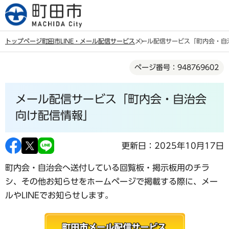
こ
の
ペ
トップページ
町田市LINE・メール配信サービス
メール配信サービス「町内会・自
ー
本
ジ
ページ番号：948769602
文
の
こ
先
メール配信サービス「町内会・自治会
こ
頭
か
向け配信情報」
で
ら
す
更新日：2025年10月17日
町内会・自治会へ送付している回覧板・掲示板用のチラ
シ、その他お知らせをホームページで掲載する際に、メー
ルやLINEでお知らせします。