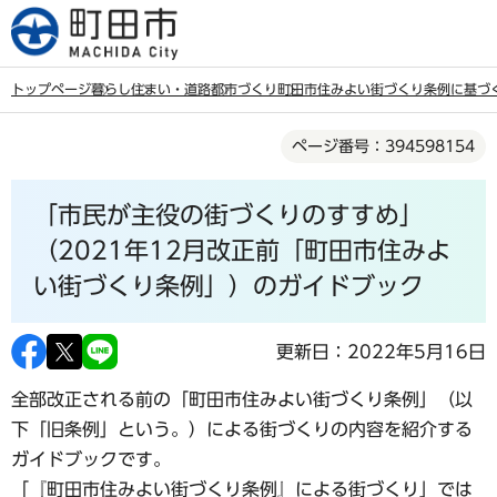
こ
の
ペ
トップページ
暮らし
住まい・道路
都市づくり
町田市住みよい街づくり条例に基づ
ー
本
ジ
ページ番号：394598154
文
の
こ
先
「市民が主役の街づくりのすすめ」
こ
頭
か
（2021年12月改正前「町田市住みよ
で
ら
い街づくり条例」）のガイドブック
す
更新日：2022年5月16日
全部改正される前の「町田市住みよい街づくり条例」（以
下「旧条例」という。）による街づくりの内容を紹介する
ガイドブックです。
「『町田市住みよい街づくり条例』による街づくり」では