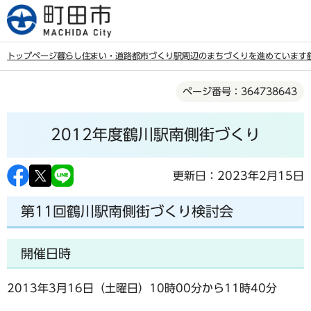
こ
の
ペ
トップページ
暮らし
住まい・道路
都市づくり
駅周辺のまちづくりを進めています
ー
本
ジ
ページ番号：364738643
文
の
こ
先
2012年度鶴川駅南側街づくり
こ
頭
か
で
ら
更新日：2023年2月15日
す
第11回鶴川駅南側街づくり検討会
開催日時
2013年3月16日（土曜日）10時00分から11時40分