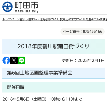
こ
の
ペ
トップページ
暮らし
住まい・道路
都市づくり
駅周辺のまちづくりを進めています
ー
本
ジ
ページ番号：875455166
文
の
こ
先
2018年度鶴川駅南口街づくり
こ
頭
か
で
ら
更新日：2023年2月1日
す
第6回土地区画整理事業準備会
開催日時
2018年5月6日（土曜日）10時から11時まで