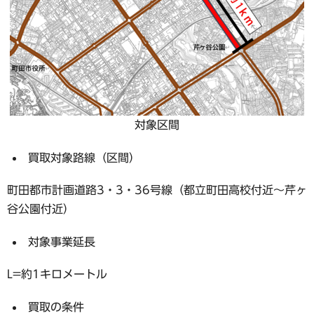
対象区間
買取対象路線（区間）
町田都市計画道路3・3・36号線（都立町田高校付近～芹ヶ
谷公園付近）
対象事業延長
L=約1キロメートル
買取の条件