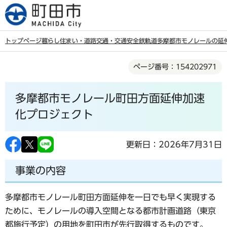
こ
の
ペ
トップページ
暮らし
住まい・道路
交通・交通安全
鉄軌道
多摩都市モノレールの延
ー
本
ジ
ページ番号：154202971
文
の
こ
先
多摩都市モノレール町田方面延伸加速
こ
頭
か
化プロジェクト
で
ら
す
更新日：2026年7月31日
事業の内容
多摩都市モノレール町田方面延伸を一日でも早く実現する
ために、モノレールの導入空間となる都市計画道路（東京
都施行予定）の用地を町田市が先行取得するものです。