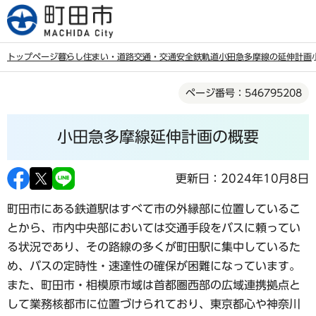
こ
の
ペ
トップページ
暮らし
住まい・道路
交通・交通安全
鉄軌道
小田急多摩線の延伸計画
ー
本
ジ
ページ番号：546795208
文
の
こ
先
小田急多摩線延伸計画の概要
こ
頭
か
で
ら
更新日：2024年10月8日
す
町田市にある鉄道駅はすべて市の外縁部に位置しているこ
とから、市内中央部においては交通手段をバスに頼ってい
る状況であり、その路線の多くが町田駅に集中しているた
め、バスの定時性・速達性の確保が困難になっています。
また、町田市・相模原市域は首都圏西部の広域連携拠点と
して業務核都市に位置づけられており、東京都心や神奈川