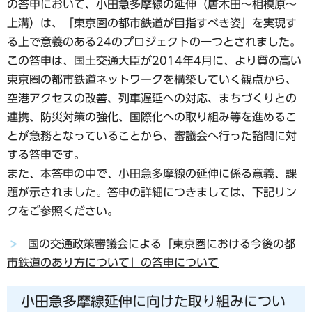
の答申において、小田急多摩線の延伸（唐木田～相模原～
上溝）は、「東京圏の都市鉄道が目指すべき姿」を実現す
る上で意義のある24のプロジェクトの一つとされました。
この答申は、国土交通大臣が2014年4月に、より質の高い
東京圏の都市鉄道ネットワークを構築していく観点から、
空港アクセスの改善、列車遅延ヘの対応、まちづくりとの
連携、防災対策の強化、国際化への取り組み等を進めるこ
とが急務となっていることから、審議会へ行った諮問に対
する答申です。
また、本答申の中で、小田急多摩線の延伸に係る意義、課
題が示されました。答申の詳細につきましては、下記リン
クをご参照ください。
国の交通政策審議会による「東京圏における今後の都
市鉄道のあり方について」の答申について
小田急多摩線延伸に向けた取り組みについ