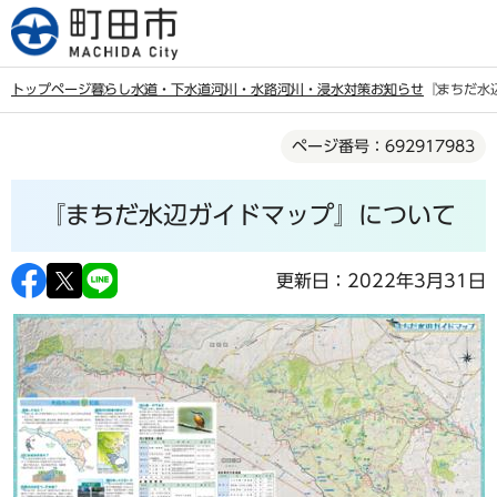
こ
の
ペ
トップページ
暮らし
水道・下水道
河川・水路
河川・浸水対策
お知らせ
『まちだ水
ー
本
ジ
ページ番号：692917983
文
の
こ
先
『まちだ水辺ガイドマップ』について
こ
頭
か
で
ら
更新日：2022年3月31日
す