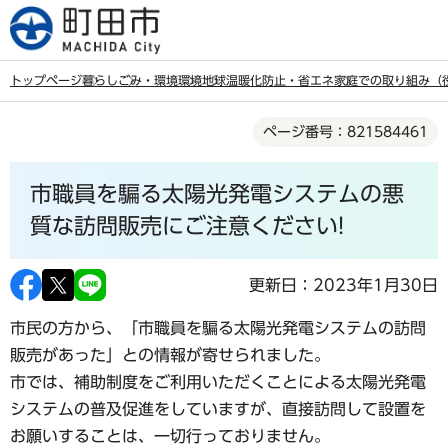
こ
の
ペ
トップページ
暮らし
ごみ・環境
環境
地球温暖化防止・省エネ
家庭での取り組み（
ー
本
ジ
ページ番号：821584461
文
の
こ
先
市職員を騙る太陽光発電システムの悪
こ
頭
か
質な訪問販売にご注意ください!
で
ら
す
更新日：2023年1月30日
市民の方から、「市職員を騙る太陽光発電システムの訪問
販売があった」との情報が寄せられました。
市では、補助制度をご利用いただくことによる太陽光発電
システムの普及促進をしていますが、直接訪問して設置を
お願いすることは、一切行っておりません。