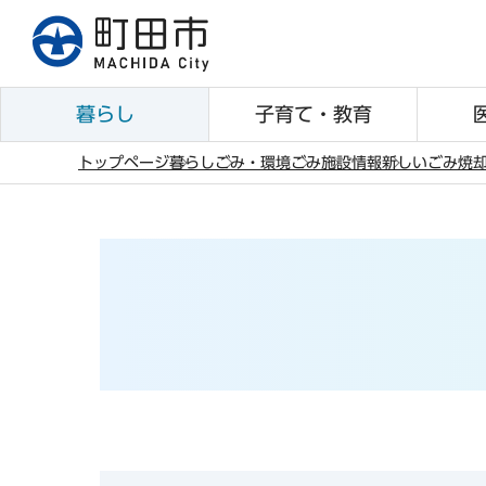
こ
の
ペ
ー
暮らし
子育て・教育
ジ
の
トップページ
暮らし
ごみ・環境
ごみ
施設情報
新しいごみ焼
先
本
頭
文
で
こ
す
こ
か
ら