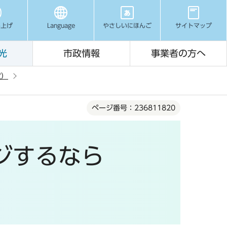
み上げ
Language
やさしいにほんご
サイトマップ
光
市政情報
事業者の方へ
度）
ページ番号：236811820
ジするなら