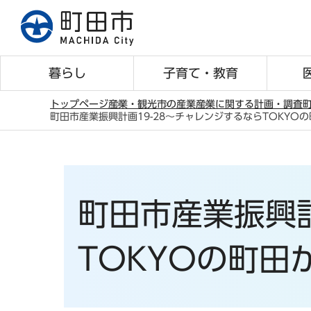
こ
の
ペ
ー
暮らし
子育て・教育
ジ
の
トップページ
産業・観光
市の産業
産業に関する計画・調査
町田市産業振興計画19-28～チャレンジするならTOKYO
先
本
頭
文
で
こ
す
こ
町田市産業振興計
か
ら
TOKYOの町田