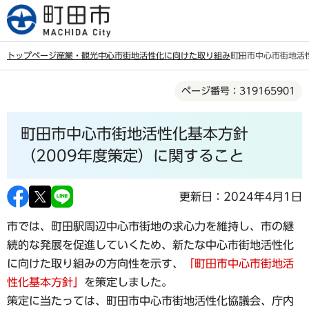
こ
の
ペ
トップページ
産業・観光
中心市街地活性化に向けた取り組み
町田市中心市街地活
ー
本
ジ
ページ番号：319165901
文
の
こ
先
町田市中心市街地活性化基本方針
こ
頭
か
（2009年度策定）に関すること
で
ら
す
更新日：2024年4月1日
市では、町田駅周辺中心市街地の求心力を維持し、市の継
続的な発展を促進していくため、新たな中心市街地活性化
に向けた取り組みの方向性を示す、
「町田市中心市街地活
性化基本方針」
を策定しました。
策定に当たっては、町田市中心市街地活性化協議会、庁内