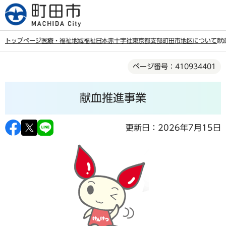
こ
の
ペ
トップページ
医療・福祉
地域福祉
日本赤十字社東京都支部町田市地区について
献
ー
本
ジ
ページ番号：410934401
文
の
こ
先
献血推進事業
こ
頭
か
で
ら
更新日：2026年7月15日
す