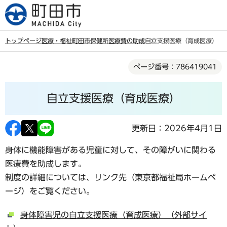
こ
の
ペ
トップページ
医療・福祉
町田市保健所
医療費の助成
自立支援医療（育成医療）
ー
本
ジ
ページ番号：786419041
文
の
こ
先
自立支援医療（育成医療）
こ
頭
か
で
ら
更新日：2026年4月1日
す
身体に機能障害がある児童に対して、その障がいに関わる
医療費を助成します。
制度の詳細については、リンク先（東京都福祉局ホームペ
ージ）をご覧ください。
身体障害児の自立支援医療（育成医療）（外部サイ