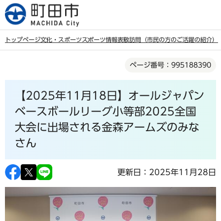
こ
の
ペ
トップページ
文化・スポーツ
スポーツ情報
表敬訪問（市民の方のご活躍の紹介）
ー
本
ジ
ページ番号：995188390
文
の
こ
先
【2025年11月18日】オールジャパン
こ
頭
か
ベースボールリーグ小等部2025全国
で
ら
大会に出場される金森アームズのみな
す
さん
更新日：2025年11月28日