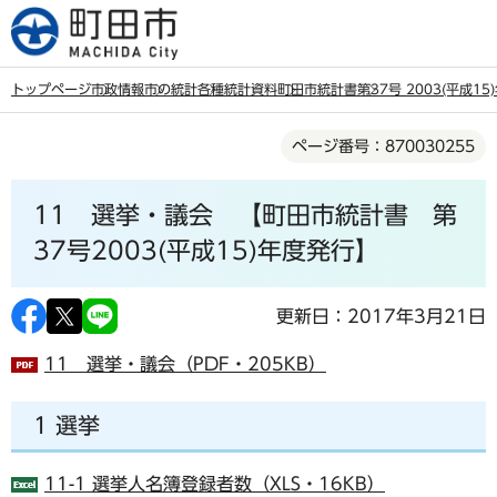
こ
の
ペ
トップページ
市政情報
市の統計
各種統計資料
町田市統計書
第37号 2003(平成1
ー
本
ジ
ページ番号：870030255
文
の
こ
先
11 選挙・議会 【町田市統計書 第
こ
頭
か
37号2003(平成15)年度発行】
で
ら
す
更新日：2017年3月21日
11 選挙・議会（PDF・205KB）
1 選挙
11-1 選挙人名簿登録者数（XLS・16KB）