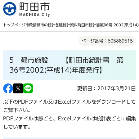
こ
の
ペ
トップページ
市政情報
市の統計
各種統計資料
町田市統計書
第36号 2002(平成1
ー
本
ジ
ページ番号：605889515
文
の
こ
先
5 都市施設 【町田市統計書 第
こ
頭
か
36号2002(平成14)年度発行】
で
ら
す
更新日：2017年3月21日
以下のPDFファイル又はExcelファイルをダウンロードして
ご覧下さい。
PDFファイルは節ごと、Excelファイルは統計表ごとに編集
しています。