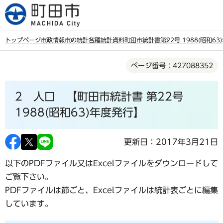
こ
の
ペ
トップページ
市政情報
市の統計
各種統計資料
町田市統計書
第22号 1988(昭和6
ー
本
ジ
ページ番号：427088352
文
の
こ
先
2 人口 【町田市統計書 第22号
こ
頭
か
1988(昭和63)年度発行】
で
ら
す
更新日：2017年3月21日
以下のPDFファイル又はExcelファイルをダウンロードして
ご覧下さい。
PDFファイルは節ごと、Excelファイルは統計表ごとに編集
しています。