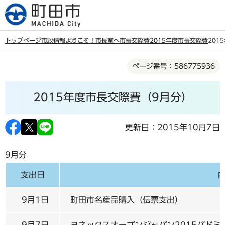
こ
の
ペ
トップページ
市政情報
ようこそ！市長室へ
市長交際費
2015年度市長交際費
201
ー
本
ジ
ページ番号：586775936
文
の
こ
先
2015年度市長交際費（9月分）
こ
頭
か
で
ら
更新日：2015年10月7日
す
9月分
支出日
9月1日
町田市名産品購入（伝票支出）
9月7日
ヨネックスオープンジャパン2015バド