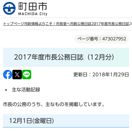
こ
の
ペ
トップページ
市政情報
ようこそ！市長室へ
市長公務日誌
2017年度市長公務日誌
ー
本
ジ
ページ番号：473027952
文
の
こ
先
2017年度市長公務日誌（12月分）
こ
頭
か
で
ら
更新日：2018年1月29日
す
主な活動記録
市長の公務のうち、主なものを掲載しています。
12月1日(金曜日)