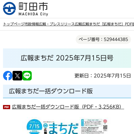
こ
の
ペ
トップページ
市政情報
広報・プレスリリース
広報
広報まちだ
「広報まちだ」PDF
ー
本
ジ
ページ番号：529444385
文
の
こ
先
広報まちだ 2025年7月15日号
こ
頭
か
で
ら
更新日：2025年7月15日
す
広報まちだ一括ダウンロード版
広報まちだ一括ダウンロード版（PDF・3,256KB）